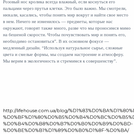
Розовый нос кролика всегда влажный, если коснуться его
пальцами через прутья клетки. Это было важно. Мы смотрели,
нюхали, касались, чтобы понять мир вокруг и найти свое место
в нем. Ничего не изменилось — предметы, которые нас
окружают, говорят также много, разве что мы проносимся мимо
на бешеной скорости. Чтобы почувствовать мир и понять его,
необходимо остановиться”. В их основном фокусе —
медленный дизайн. “Используя натуральное сырье, сложные
цвета и смелые формы, мы создаем настроение и атмосферу.
Мы верим в экологичность и стремимся к совершенству”.
http://lifehouse.com.ua/blog/%D1%83%D0%BA%
%D0%BF%D1%80%D0%B5%D0%B4%D0%BC%D0%B5%D
%D0%B4%D0%B8%D0%B7%D0%B0%D0%B9%D0%BD-
%D0%BE%D0%B1%D1%89%D0%B0%D1%8F-%D0%BA/