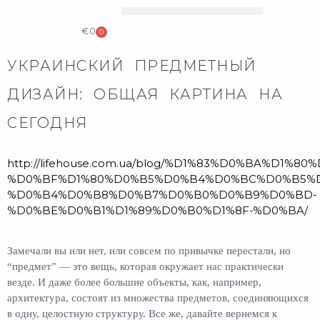
COLLECTIBLE DESIGN
CATALOG & PRICE LIST
€
0
0
УКРАИНСКИЙ ПРЕДМЕТНЫЙ
ДИЗАЙН: ОБЩАЯ КАРТИНА НА
СЕГОДНЯ
http://lifehouse.com.ua/blog/%D1%83%D0%BA%
%D0%BF%D1%80%D0%B5%D0%B4%D0%BC%D0%B5%D
%D0%B4%D0%B8%D0%B7%D0%B0%D0%B9%D0%BD-
%D0%BE%D0%B1%D1%89%D0%B0%D1%8F-%D0%BA/
Замечали вы или нет, или совсем по привычке перестали, но
“предмет” — это вещь, которая окружает нас практически
везде. И даже более большие объекты, как, например,
архитектура, состоят из множества предметов, соединяющихся
в одну, целостную структуру. Все же, давайте вернемся к