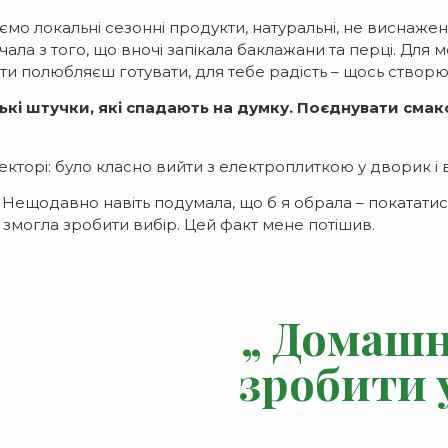
о локальні сезонні продукти, натуральні, не виснажені
чала з того, що вночі запікала баклажани та перці. Для 
о ти полюбляєш готувати, для тебе радість – щось створю
ькі штучки, які спадають на думку. Поєднувати смако
торі: було класно вийти з електроплиткою у дворик і в
ещодавно навіть подумала, що б я обрала – покататися 
не змогла зробити вибір. Цей факт мене потішив.
„ Домашн
зробити у