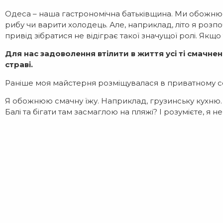
Одеса – наша гастрономічна батьківщина. Ми обожнюєм
рибу чи варити холодець. Але, наприклад, літо я розпо
привід зібратися не відіграє такої значущої ролі. Якщ
Для нас задоволення втілити в життя усі ті смачнен
страві.
Раніше моя майстерня розміщувалася в приватному сек
Я обожнюю смачну їжу. Наприклад, грузинську кухню. Н
Балі та бігати там засмаглою на пляжі? І розумієте, я 