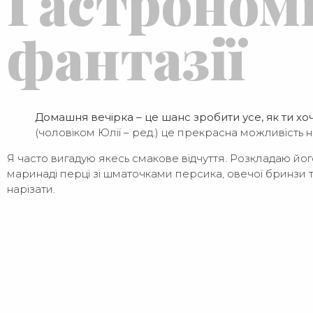
Гастроном
фантазії
Домашня вечірка – це шанс зробити усе, як ти х
(чоловіком Юлії – ред.) це прекрасна можливість 
Я часто вигадую якесь смакове відчуття. Розкладаю його 
маринаді перці зі шматочками персика, овечої бринзи т
нарізати.