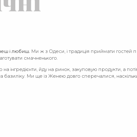
ічні
очеш і любиш.
Ми ж з Одеси, і традиція приймати гостей 
наготувати смачненького.
на інгредієнти, йду на ринок, закуповую продукти, а потім
а базиліку. Ми ще із Женею довго сперечалися, наскільк