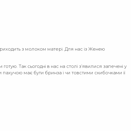
приходить з молоком матері. Для нас із Женею
 готую. Так сьогодні в нас на столі з’явилися запечені у
и пахучою має бути бринза і чи товстими скибочками її