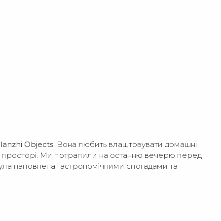
lanzhi Objects
. Вона любить влаштовувати домашні
у просторі. Ми потрапили на останню вечерю перед
була наповнена гастрономічними спогадами та