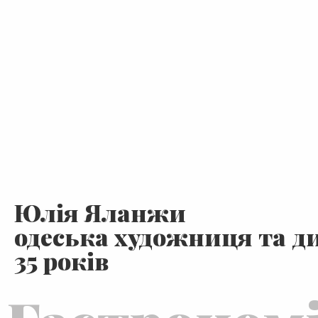
Юлія Яланжи
одеська художниця та д
35 років