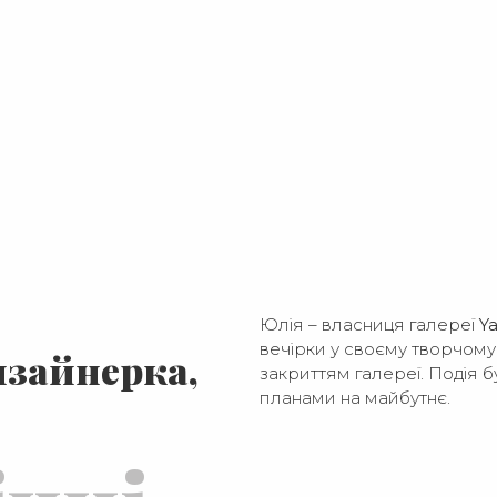
Юлія – власниця галереї
Ya
вечірки у своєму творчом
изайнерка,
закриттям галереї. Подія 
планами на майбутнє.