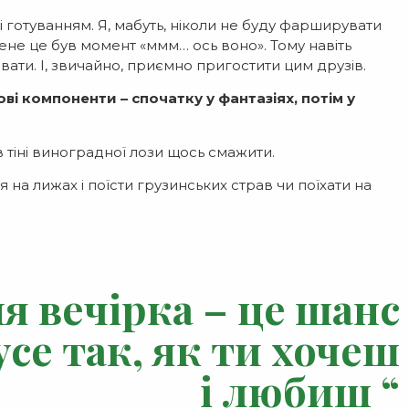
 готуванням. Я, мабуть, ніколи не буду фарширувати
мене це був момент «ммм… ось воно». Тому навіть
вати. І, звичайно, приємно пригостити цим друзів.
ві компоненти – спочатку у фантазіях, потім у
 тіні виноградної лози щось смажити.
на лижах і поїсти грузинських страв чи поїхати на
я вечірка – це шанс
се так, як ти хочеш
і любиш “