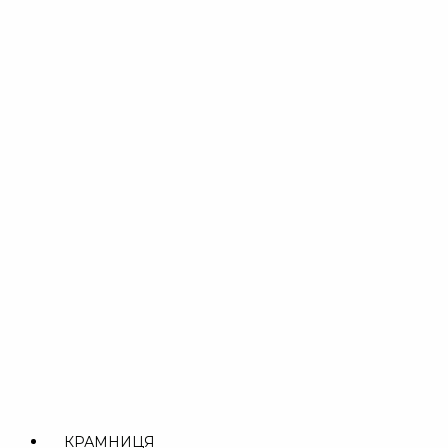
Перейти
до
вмісту
КРАМНИЦЯ