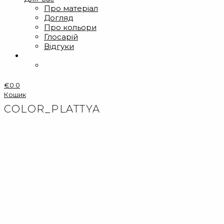
Про матеріал
Догляд
Про кольори
Глосарій
Відгуки
€
0
0
Кошик
COLOR_PLATTYA