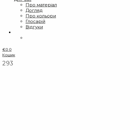
Про матеріал
Догляд
Про кольори
Глосарій
Відгуки
€
0
0
Кошик
293